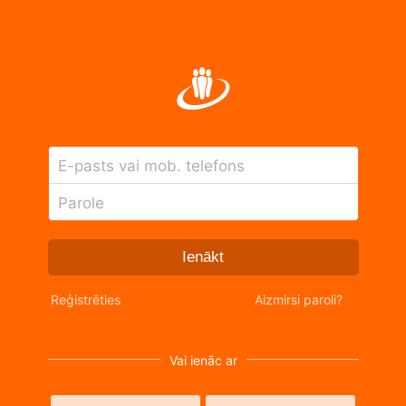
E-pasts vai mob. telefons
Parole
Ienākt
Reģistrēties
Aizmirsi paroli?
Vai ienāc ar