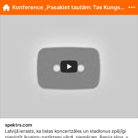
Konference „Pasakiet tautām: Tas Kungs valda!”
spektrs.com
Latvijā ierasts, ka lielas koncertzāles un stadionus spējīgi
piepildīt ārvalstu pazīstami vārdi, piemēram, Benijs Hins, vai