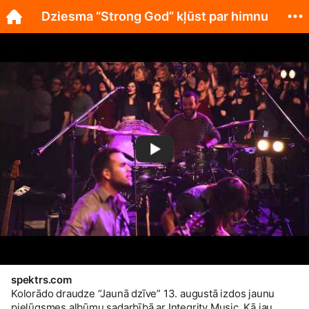
Dziesma “Strong God” kļūst par himnu
spektrs.com
Kolorādo draudze “Jaunā dzīve” 13. augustā izdos jaunu
pielūgsmes albūmu sadarbībā ar Integrity Music. Kā jau