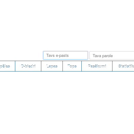
pēles
D-biedri
Lapas
Tops
Pasākumi
Statistik