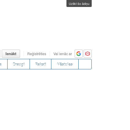
Uzlikt šo ādiņu
Ienākt
Reģistrēties
Vai ienāc ar
a
Draugi
Raksti
Vēstules