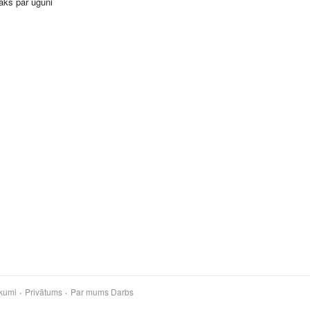
āks par uguni
kumi
Privātums
Par mums
Darbs