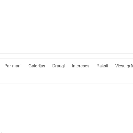
Par mani
Galerijas
Draugi
Intereses
Raksti
Viesu gr
s