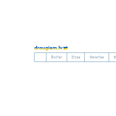
Pāriet
uz
saturu
Šodien
Ziņas
Galerijas
S