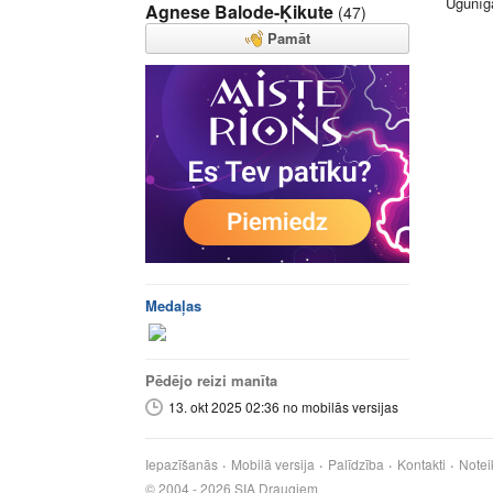
Ugunīg
Agnese Balode-Ķikute
(47)
Pamāt
Medaļas
Pēdējo reizi manīta
13. okt 2025 02:36 no mobilās versijas
Iepazīšanās
Mobilā versija
Palīdzība
Kontakti
Notei
© 2004 - 2026 SIA Draugiem