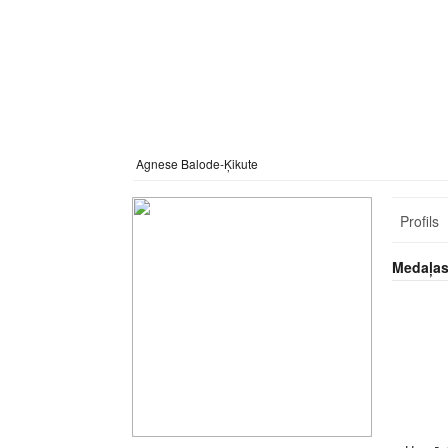
Agnese Balode-Ķikute
Profils
Medaļa