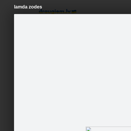
lamda zodes
Pāriet
uz
saturu
Šodien
Ziņas
Galerijas
S
www.manamauto.lv
Oficiālā lapa
Sekot
Sākumlapa
Galerija
Sekotāji
Jaunumi
Partneri
Darbinieki