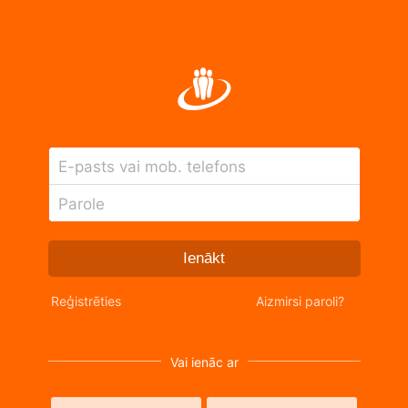
E-pasts vai mob. telefons
Parole
Ienākt
Reģistrēties
Aizmirsi paroli?
Vai ienāc ar