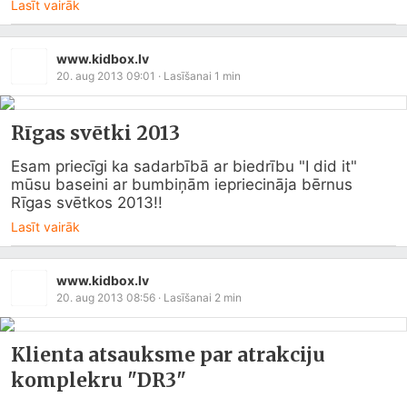
Lasīt vairāk
www.kidbox.lv
20. aug 2013 09:01
· Lasīšanai
1
min
Rīgas svētki 2013
Esam priecīgi ka sadarbībā ar biedrību "I did it" 
mūsu baseini ar bumbiņām iepriecināja bērnus 
Rīgas svētkos 2013!!
Lasīt vairāk
www.kidbox.lv
20. aug 2013 08:56
· Lasīšanai
2
min
Klienta atsauksme par atrakciju
komplekru "DR3"