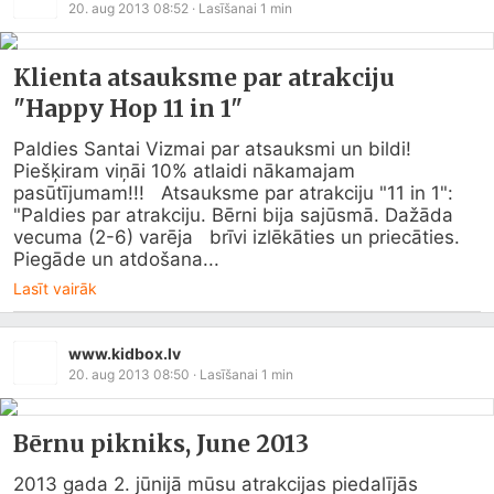
20. aug 2013 08:52
· Lasīšanai
1
min
Klienta atsauksme par atrakciju
"Happy Hop 11 in 1"
Paldies Santai Vizmai par atsauksmi un bildi! 
Piešķiram viņāi 10% atlaidi nākamajam 
pasūtījumam!!!   Atsauksme par atrakciju "11 in 1":    
"Paldies par atrakciju. Bērni bija sajūsmā. Dažāda 
vecuma (2-6) varēja   brīvi izlēkāties un priecāties. 
Piegāde un atdošana...
Lasīt vairāk
www.kidbox.lv
20. aug 2013 08:50
· Lasīšanai
1
min
Bērnu pikniks, June 2013
2013 gada 2. jūnijā mūsu atrakcijas piedalījās 