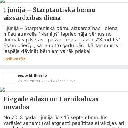
1.jūnijā – Starptautiskā bērnu
aizsardzības diena
1.jūnijā – Starptautiskā bērnu aizsardzības   diena 
mūsu atrakcija "Namiņš" iepriecināja bērnus no 
Jūrmalas pilsētas   pašvaldības iestādes"Sprīdītis". 
Esam priecīgi, ka jau otro gadu pēc   kārtas mums ir 
iespēja dāvināt bērniem vairāk prieka!
Lasīt vairāk
www.kidbox.lv
28. mai 2013 07:35
· Lasīšanai
1
min
Piegāde Adažu un Carnikabvas
novados
No 2013 gada 1.jūnija līdz 15 septembrim Jūs 
varēsiet saņemt (vai atgriezt) pasūtītas atrakcijas arī 