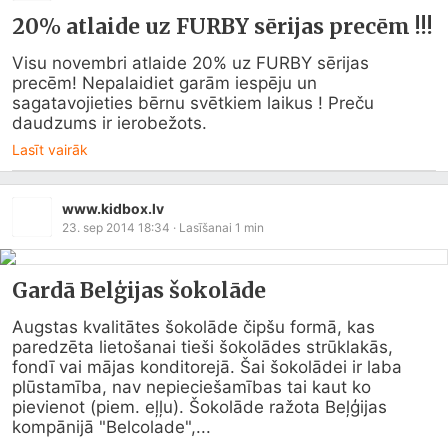
20% atlaide uz FURBY sērijas precēm !!!
Visu novembri atlaide 20% uz FURBY sērijas 
precēm! Nepalaidiet garām iespēju un 
sagatavojieties bērnu svētkiem laikus ! Preču 
daudzums ir ierobežots.
Lasīt vairāk
www.kidbox.lv
23. sep 2014 18:34
· Lasīšanai
1
min
Gardā Belģijas šokolāde
Augstas kvalitātes šokolāde čipšu formā, kas 
paredzēta lietošanai tieši šokolādes strūklakās, 
fondī vai mājas konditorejā. Šai šokolādei ir laba 
plūstamība, nav nepieciešamības tai kaut ko 
pievienot (piem. eļļu). Šokolāde ražota Beļģijas 
kompānijā "Belcolade",...