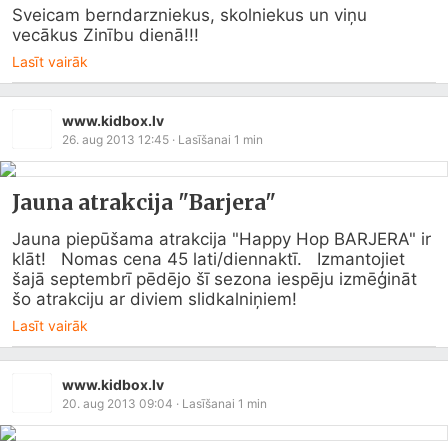
Sveicam berndarzniekus, skolniekus un viņu 
vecākus Zinību dienā!!!
Lasīt vairāk
www.kidbox.lv
26. aug 2013 12:45
· Lasīšanai
1
min
Jauna atrakcija "Barjera"
Jauna piepūšama atrakcija "Happy Hop BARJERA" ir 
klāt!   Nomas cena 45 lati/diennaktī.   Izmantojiet 
šajā septembrī pēdējo šī sezona iespēju izmēģināt 
šo atrakciju ar diviem slidkalniņiem!
Lasīt vairāk
www.kidbox.lv
20. aug 2013 09:04
· Lasīšanai
1
min