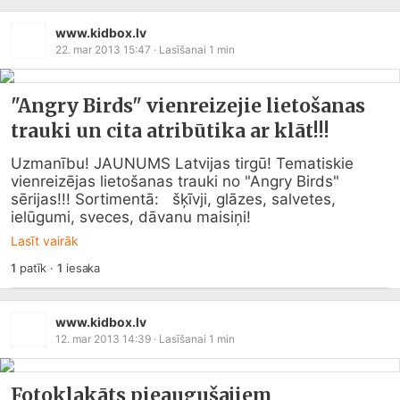
www.kidbox.lv
22. mar 2013 15:47
· Lasīšanai
1
min
"Angry Birds" vienreizejie lietošanas
trauki un cita atribūtika ar klāt!!!
Uzmanību! JAUNUMS Latvijas tirgū! Tematiskie   
vienreizējas lietošanas trauki no "Angry Birds" 
sērijas!!! Sortimentā:   šķīvji, glāzes, salvetes, 
ielūgumi, sveces, dāvanu maisiņi!
Lasīt vairāk
1
patīk
·
1
iesaka
www.kidbox.lv
12. mar 2013 14:39
· Lasīšanai
1
min
Fotoklakāts pieaugušajiem