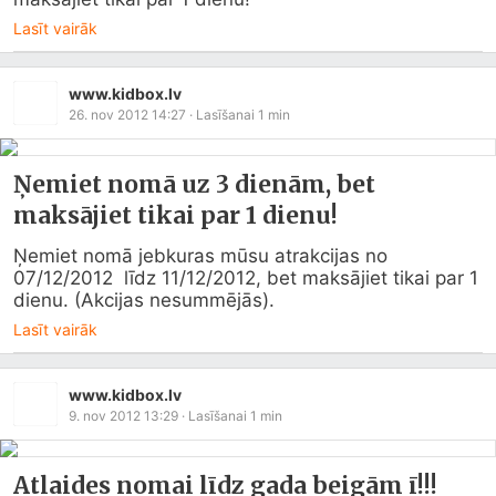
Lasīt vairāk
www.kidbox.lv
26. nov 2012 14:27
· Lasīšanai
1
min
Ņemiet nomā uz 3 dienām, bet
maksājiet tikai par 1 dienu!
Ņemiet nomā jebkuras mūsu atrakcijas no 
07/12/2012  līdz 11/12/2012, bet maksājiet tikai par 1 
dienu. (Akcijas nesummējās).
Lasīt vairāk
www.kidbox.lv
9. nov 2012 13:29
· Lasīšanai
1
min
Atlaides nomai līdz gada beigām ī!!!