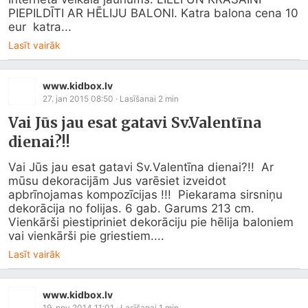
PIEPILDĪTI AR HĒLIJU BALONI. Katra balona cena 10 
eur  katra...
Lasīt vairāk
www.kidbox.lv
27. jan 2015 08:50
· Lasīšanai
2
min
Vai Jūs jau esat gatavi Sv.Valentīna
dienai?!!
Vai Jūs jau esat gatavi Sv.Valentīna dienai?!!  Ar 
mūsu dekoracijām Jus varēsiet izveidot 
apbrīnojamas kompozīcijas !!!  Piekarama sirsniņu 
dekorācija no folijas. 6 gab. Garums 213 cm. 
Vienkārši piestipriniet dekorāciju pie hēlija baloniem 
vai vienkārši pie griestiem....
Lasīt vairāk
www.kidbox.lv
19. nov 2014 11:01
· Lasīšanai
1
min