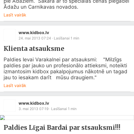
pie Ādažiem.  Sakarā ar to speciālas cenas piegādei 
Ādažu un Carnikavas novados.
Lasīt vairāk
www.kidbox.lv
24. mai 2013 07:24
· Lasīšanai
1
min
Klienta atsauksme
Paldies Ievai Varakalnei par atsauksmi:    "Milzīgs 
paldies par jauko un profesionālo attieksmi, noteikti   
izmantosim kidbox pakalpojumus nākotnē un tagad 
jau to iesakam darīt   mūsu draugiem."
Lasīt vairāk
www.kidbox.lv
3. mai 2013 07:19
· Lasīšanai
1
min
Paldies Līgai Bardai par stsauksmi!!!