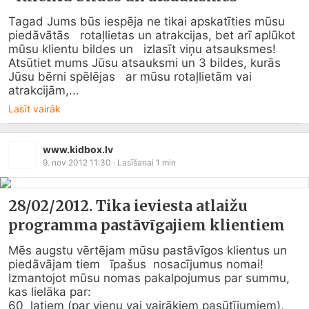
Tagad Jums būs iespēja ne tikai apskatīties mūsu 
piedāvātās   rotaļlietas un atrakcijas, bet arī aplūkot 
mūsu klientu bildes un   izlasīt viņu atsauksmes!

Atsūtiet mums Jūsu atsauksmi un 3 bildes, kurās 
Jūsu bērni spēlējas   ar mūsu rotaļlietām vai 
atrakcijām,...
Lasīt vairāk
www.kidbox.lv
9. nov 2012 11:30
· Lasīšanai
1
min
28/02/2012. Tika ieviesta atlaižu
programma pastāvīgajiem klientiem
Mēs augstu vērtējam mūsu pastāvīgos klientus un 
piedāvājam tiem   īpašus  nosacījumus nomai! 
Izmantojot mūsu nomas pakalpojumus par summu,   
kas lielāka par:

60  latiem (par vienu vai vairākiem pasūtījumiem), 