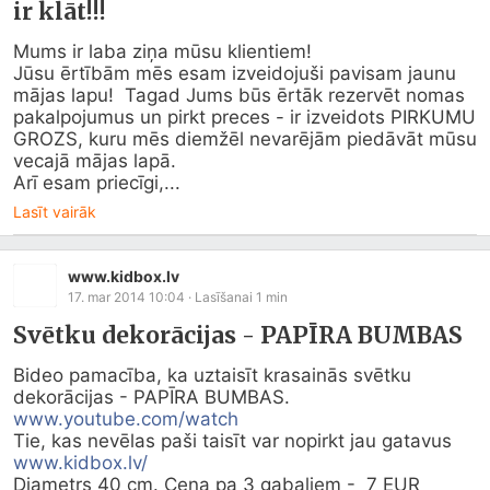
ir klāt!!!
Mums ir laba ziņa mūsu klientiem!

Jūsu ērtībām mēs esam izveidojuši pavisam jaunu 
mājas lapu!  Tagad Jums būs ērtāk rezervēt nomas 
pakalpojumus un pirkt preces - ir izveidots PIRKUMU 
GROZS, kuru mēs diemžēl nevarējām piedāvāt mūsu 
vecajā mājas lapā. 

Arī esam priecīgi,...
Lasīt vairāk
www.kidbox.lv
17. mar 2014 10:04
· Lasīšanai
1
min
Svētku dekorācijas - PAPĪRA BUMBAS
Bideo pamacība, ka uztaisīt krasainās svētku 
www.youtube.com/watch
Tie, kas nevēlas paši taisīt var nopirkt jau gatavus 
www.kidbox.lv/
Diametrs 40 cm. Cena pa 3 gabaliem -  7 EUR