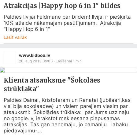
Atrakcijas |Happy hop 6 in 1" bildes
Paldies Ilvijai Feldmane par bildēm! Ilvijai ir piešķirta 
10% atlaide nākamajam pasūtījumam.  Atrakcija 
"Happy Hop 6 in 1"
Lasīt vairāk
www.kidbox.lv
20. aug 2013 09:03
· Lasīšanai
1
min
Klienta atsauksme "Šokolāes
strūklaka"
Paldies Dainai, Kristoferam un Renatei (jubilaari,kas 
visi bija sokolaadee) un visiem parejiem viesim par 
atsauksmi:  Šokolādes trūklaka:  par Jums uzzinaju 
no 
google.lv
, ierakstot mekleesana piepusamas 
atrakcijas. Tas gan nenomaju, jo pamaniju   labaku 
piedavajumu-...