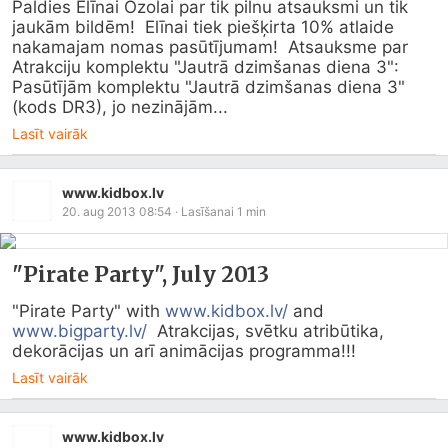
Paldies Elīnai Ozolai par tik pilnu atsauksmi un tik 
jaukām bildēm!  Elīnai tiek piešķirta 10% atlaide 
nakamajam nomas pasūtījumam!  Atsauksme par 
Atrakciju komplektu "Jautrā dzimšanas diena 3":  
Pasūtījām komplektu "Jautrā dzimšanas diena 3"   
(kods DR3), jo nezinājām...
Lasīt vairāk
www.kidbox.lv
20. aug 2013 08:54
· Lasīšanai
1
min
"Pirate Party", July 2013
"Pirate Party" with 
www.kidbox.lv/
 and 
www.bigparty.lv/
  Atrakcijas, svētku atribūtika, 
dekorācijas un arī animācijas programma!!!
Lasīt vairāk
www.kidbox.lv