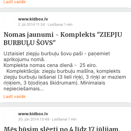
Lasīt vairāk
www.kidbox.lv
2. jūl 2014 11:34
· Lasīšanai
1
min
Nomas jaunumi - Komplekts "ZIEPJU
BURBUĻU ŠOVS"
Uztaisiet ziepju burbuļu šovu paši - paņemiet 
aprikojumu nomā.

Komplekta nomas cena dienā -  25 eiro.

  Komplektācija: ziepju burbuļu mašīna, komplekts 
ziepju burbuļu laišanai (3 lieli riņķi, 3 riņķi ar maziem 
riņķiem, 3 bļodiņas škidrumam). Minimalais 
nepieciešamais...
Lasīt vairāk
www.kidbox.lv
30. jūn 2014 13:49
· Lasīšanai
1
min
Mēs būsim slēgti no 4 līdz 17 jūlijam.