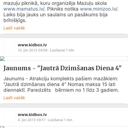
mazuļu piknikā, kuru organizēja Mazuļu skola 
www.mamatus.lv/
. Pikniks notika 
www.minizoo.lv/
. 
Laiks bija jauks un saulains un pasākums bija 
brīnišķīgs.
Lasīt vairāk
www.kidbox.lv
10. jūn 2013 09:56
· Lasīšanai
1
min
Jaunums - "Jautrā Dzimšanas Diena 4"
Jaunums - Atrakciju komplekts pašiem mazākiem:   
"Jautrā dzimšanas diena 4" Nomas maksa 15 lati 
diennaktī. Paredzēts   bērniem no 1 līdz 3 gadiem.
Lasīt vairāk
www.kidbox.lv
4. jūn 2013 08:17
· Lasīšanai
1
min