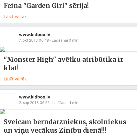
Feina "Garden Girl" sērija!
Lasīt vairāk
www.kidbox.lv
7. okt 2013 06:49
· Lasīšanai
0
min
"Monster High" avētku atribūtika ir
klāt!
Lasīt vairāk
www.kidbox.lv
2. sep 2013 06:55
· Lasīšanai
1
min
Sveicam berndarzniekus, skolniekus
un viņu vecākus Zinību dienā!!!