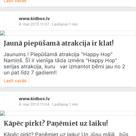
Lasīt vairāk
www.kidbox.lv
4. mar 2013 11:07
· Lasīšanai
1
min
Jaunā piepūšamā atrakcija ir klat!
Jaunums ! Piepūšamā atrakcija "Happy Hop"   
Namiņš. Šī ir vienīga tāda izmēra "Happy Hop" 
serijas atrakcija, kuru   var izmantot bērni jau no 2 
un pat līdz 7 gadiem!!
Lasīt vairāk
www.kidbox.lv
4. mar 2013 11:04
· Lasīšanai
1
min
Kāpēc pirkt? Paņēmiet uz laiku!
Kāpēc pirkt? Paņēmiet uz laiku! Un Jūsu mājā   būs 