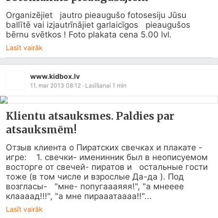
Organizējiet   jautro pieaugušo fotosesiju Jūsu 
ballītē vai izjautrīnājiet garlaicīgos   pieaugušos 
bērnu svētkos ! Foto plakata cena 5.00 lvl.
Lasīt vairāk
www.kidbox.lv
11. mar 2013 08:12
· Lasīšanai
1
min
Klientu atsauksmes. Paldies par
atsauksmēm!
Отзыв клиента о Пиратских свечках и плакате - 
игре:    1. свечки- именинник был в неописуемом 
восторге от свечей- пиратов и   остальные гости 
тоже (в том числе и взрослые Да-да ). Под 
возгласы-   "мне- попугаааяяя!", "а мнееее 
клаааад!!!", "а мне пирааатаааа!!"...
Lasīt vairāk