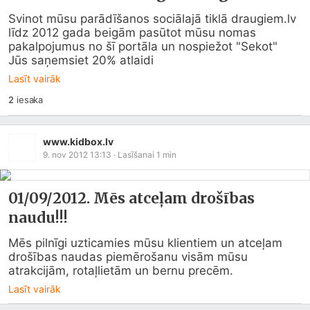
Svinot mūsu parādīšanos sociālajā tiklā 
draugiem.lv
līdz 2012 gada beigām pasūtot mūsu nomas 
pakalpojumus no šī portāla un nospiežot "Sekot"  
Jūs saņemsiet 20% atlaidi
Lasīt vairāk
2
iesaka
www.kidbox.lv
9. nov 2012 13:13
· Lasīšanai
1
min
01/09/2012. Mēs atceļam drošības
naudu!!!
Mēs pilnīgi uzticamies mūsu klientiem un atceļam 
drošības naudas piemērošanu visām mūsu 
atrakcijām, rotaļlietām un bernu precēm.
Lasīt vairāk