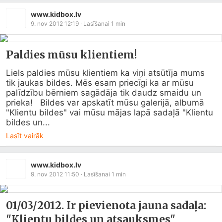
www.kidbox.lv
9. nov 2012 12:19
· Lasīšanai
1
min
Paldies mūsu klientiem!
Liels paldies mūsu klientiem ka viņi atsūtīja mums 
tik jaukas bildes. Mēs esam priecīgi ka ar mūsu 
palīdzību bērniem sagādāja tik daudz smaidu un 
prieka!   Bildes var apskatīt mūsu galerijā, albumā 
"Klientu bildes" vai mūsu mājas lapā sadaļā "Klientu 
bildes un...
Lasīt vairāk
www.kidbox.lv
9. nov 2012 11:50
· Lasīšanai
1
min
01/03/2012. Ir pievienota jauna sadaļa:
"Klientu bildes un atsauksmes"