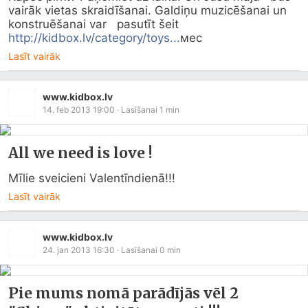
vairāk vietas skraidīšanai. Galdiņu muzicēšanai un 
konstruēšanai var   pasutīt šeit 
http://kidbox.lv/category/toys...
мес
Lasīt vairāk
www.kidbox.lv
14. feb 2013 19:00
· Lasīšanai
1
min
All we need is love !
Mīlie sveicieni Valentīndienā!!!
Lasīt vairāk
www.kidbox.lv
24. jan 2013 16:30
· Lasīšanai
0
min
Pie mums nomā parādījās vēl 2