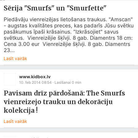
Sērija "Smurfs" un "Smurfette"
Piedāvāju vienreizējas lietošanas traukus. "Amscan" 
- augstas kvalitātes preces, kas padarīs Jūsu svētku 
pasākumus īpaši krāsainus. "Izkrāsojiet" savus 
svētkus.  Vienreizējie šķīvji. 8 gab. Diamentrs 18 cm: 
Cena 3.00 eur  Vienreizējie šķīvji. 8 gab. Diamentrs 
23...
Lasīt vairāk
www.kidbox.lv
10. feb 2014 08:54
· Lasīšanai
0
min
Pavisam drīz pārdošanā: The Smurfs
vienreizejo trauku un dekorāciju
kolekcija !
Lasīt vairāk