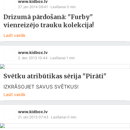
www.kidbox.lv
27. jan 2014 09:41
· Lasīšanai
0
min
Drizumā pārdošanā: "Furby"
vienreizējo trauku kolekcija!
Lasīt vairāk
www.kidbox.lv
2. dec 2013 10:44
· Lasīšanai
1
min
Svētku atribūtikas sērija "Pirāti"
IZKRĀSOJIET SAVUS SVĒTKUS!
Lasīt vairāk
www.kidbox.lv
21. okt 2013 07:43
· Lasīšanai
0
min