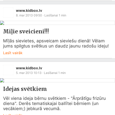
www.kidbox.lv
8. mar 2013 09:50
· Lasīšanai
1
min
Miļie sveicieni!!!
Mīļās sievietes, apsveicam sieviešu dienā! Vēlam 
jums spilgtus svētkus un daudz jaunu radošu ideju!
Lasīt vairāk
www.kidbox.lv
5. mar 2013 10:13
· Lasīšanai
1
min
Idejas svētkiem
Vēl viena ideja bērnu svētkiem - "Ārprātīgu frizūru 
diena". Derēs tematiskajai ballītei bērniem (un 
vecākiem;) jebkurā vecumā.