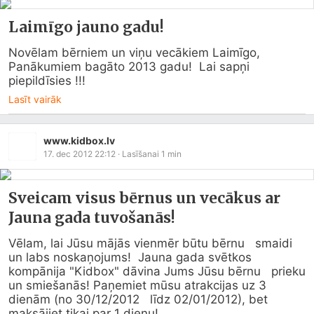
Laimīgo jauno gadu!
Novēlam bērniem un viņu vecākiem Laimīgo, 
Panākumiem bagāto 2013 gadu!  Lai sapņi 
piepildīsies !!!
Lasīt vairāk
www.kidbox.lv
17. dec 2012 22:12
· Lasīšanai
1
min
Sveicam visus bērnus un vecākus ar
Jauna gada tuvošanās!
Vēlam, lai Jūsu mājās vienmēr būtu bērnu   smaidi 
un labs noskaņojums!  Jauna gada svētkos 
kompānija "Kidbox" dāvina Jums Jūsu bērnu   prieku 
un smiešanās! Paņemiet mūsu atrakcijas uz 3 
dienām (no 30/12/2012   līdz 02/01/2012), bet 
maksājiet tikai par 1 dienu!