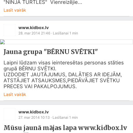
"NINJA TURTLES"  Vienreizējie...
Lasīt vairāk
www.kidbox.lv
28. mar 2014 21:46
· Lasīšanai
1
min
Jauna grupa "BĒRNU SVĒTKI"
Laipni lūdzam visas ieinteresētas personas stāties 
grupā BĒRNU SVĒTKI. 

UZDODIET JAUTĀJUMUS, DALĀTIES AR IDEJĀM, 
ATSTĀJIET ATSAUKSMES,PIEDĀVĀJIET SVĒTKU 
PRECES VAI PAKALPOJUMUS.
Lasīt vairāk
www.kidbox.lv
27. mar 2014 10:13
· Lasīšanai
1
min
Mūsu jaunā mājas lapa www.kidbox.lv