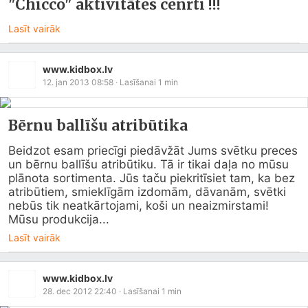
"Chicco" aktivitātes cenrti !!!
Lasīt vairāk
www.kidbox.lv
12. jan 2013 08:58
· Lasīšanai
1
min
Bērnu ballīšu atribūtika
Beidzot esam priecīgi piedāvžāt Jums svētku preces 
un bērnu ballīšu atribūtiku. Tā ir tikai daļa no mūsu 
plānota sortimenta. Jūs taču piekritīsiet tam, ka bez 
atribūtiem, smieklīgām izdomām, dāvanām, svētki 
nebūs tik neatkārtojami, koši un neaizmirstami! 
Mūsu produkcija...
Lasīt vairāk
www.kidbox.lv
28. dec 2012 22:40
· Lasīšanai
1
min