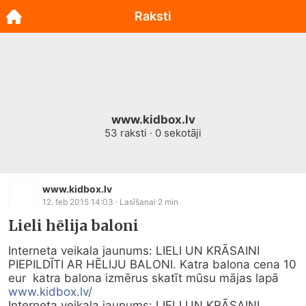
Raksti
www.kidbox.lv
53
raksti ·
0
sekotāji
www.kidbox.lv
12. feb 2015 14:03
· Lasīšanai
2
min
Lieli hēlija baloni
Interneta veikala jaunums: LIELI UN KRĀSAINI 
PIEPILDĪTI AR HĒLIJU BALONI. Katra balona cena 10 
eur  katra balona izmērus skatīt mūsu mājas lapā 
www.kidbox.lv/
Interneta veikala jaunums: LIELI UN KRĀSAINI 