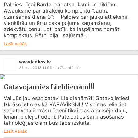
Paldies Līgai Bardai par atsauksmi un bildēm!   
Atsauksme par atrakciju komplektu "Jautrā 
dzimšanas diena 3":    Paldies par jauku attieksmi, 
vienkāršu un ērtu pakalpojuma saņemšanu,   
adekvātu cenu. Ļoti patīk, ka iespējams nomāt 
komplektus. Bērni bija   sajūsmā...
Lasīt vairāk
www.kidbox.lv
28. mar 2013 11:05
· Lasīšanai
1
min
Gatavojamies Lieldienām!!!
Vai Jūs jau esat gatavi Lieldienām?!! Gatavojieties! 
Izkrāsojiet olas kā VARAVĪKSNI ! Vispirms ielieciet 
sagatavotajā krāsu ūdenī tikai olas apakšējo daļu, 
lēnam pielejiet ūdeni. Pateicoties šai krāsošanas 
tehnoloģijas olām būs tāds izskats.
Lasīt vairāk