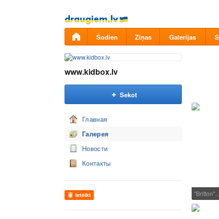
Pāriet
uz
saturu
Šodien
Ziņas
Galerijas
S
www.kidbox.lv
Sekot
Главная
Галерея
Новости
Контакты
"Britton"
Ieteikt