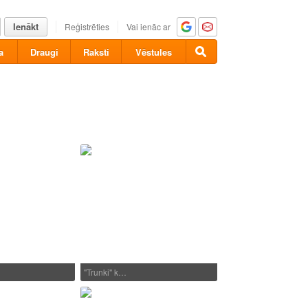
Ienākt
Reģistrēties
Vai ienāc ar
a
Draugi
Raksti
Vēstules
"Trunki" k…