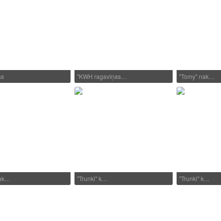
as
"KWH ragaviņas…
"Tomy" nak…
nak…
"Trunki" k…
"Trunki" k…