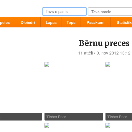
pēles
D-biedri
Lapas
Tops
Pasākumi
Statistik
Bērnu preces
11 attēli • 9. nov 2012 13:12
…
"Fisher Price…
"Fisher Price…