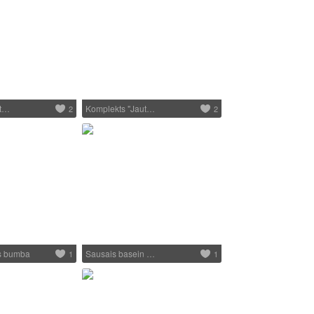
ut…
Komplekts "Jaut…
2
2
es bumba
Sausais basein …
1
1