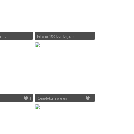
ns …
Telts ar 100 bumbiņām
Komplekts stafetēm
1
1