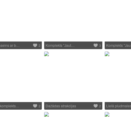
aseins ar b…
Komplekts "Jaut…
Komplekts "Ja
2
3
u komplekts…
Dažādas atrakcijas
Lielā pludmal
2
2