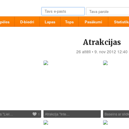
pēles
D-biedri
Lapas
Tops
Pasākumi
Statistik
Atrakcijas
26 attēli • 9. nov 2012 12:40
s "Liel…
Atrakcija "Inte…
Baseins ar slid
1