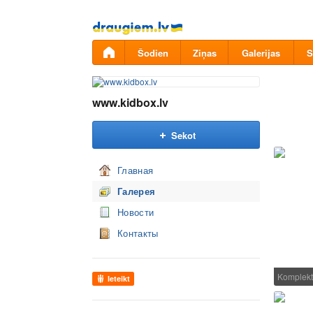
Pāriet
uz
saturu
Šodien
Ziņas
Galerijas
S
www.kidbox.lv
Sekot
Главная
Галерея
Новости
Контакты
Komplekt
Ieteikt