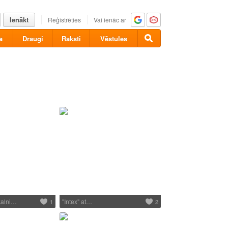
Ienākt
Reģistrēties
Vai ienāc ar
a
Draugi
Raksti
Vēstules
kalni…
"Intex" at…
1
2