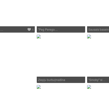
 l…
"Peg Perego…
Sausais basei
1
Ziepju burbuļmašīna
"Smoby" sl…