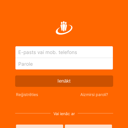
E-pasts vai mob. telefons
Parole
Ienākt
Reģistrēties
Aizmirsi paroli?
Vai ienāc ar