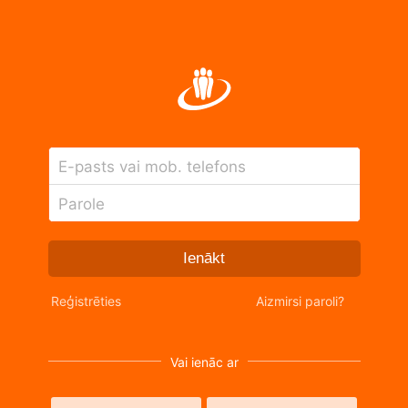
E-pasts vai mob. telefons
Parole
Ienākt
Reģistrēties
Aizmirsi paroli?
Vai ienāc ar