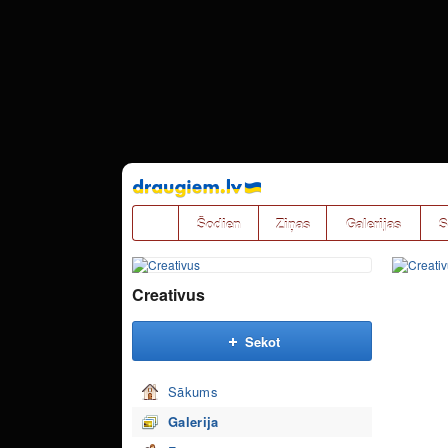
Pāriet
uz
saturu
Šodien
Ziņas
Galerijas
S
Creativus
Sekot
Sākums
Galerija