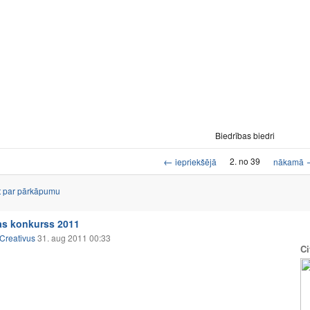
Biedrības biedri
←
2. no 39
iepriekšējā
nākamā
t par pārkāpumu
jas konkurss 2011
Creativus
31. aug 2011 00:33
Ci