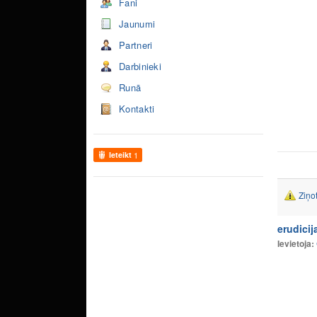
Fani
Jaunumi
Partneri
Darbinieki
Runā
Kontakti
Ieteikt
1
Ziņo
erudici
Ievietoja: