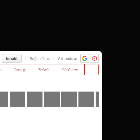
Ienākt
Reģistrēties
Vai ienāc ar
a
Draugi
Raksti
Vēstules