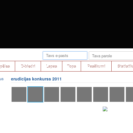
pēles
D-biedri
Lapas
Tops
Pasākumi
Statistik
erudicijas konkurss 2011