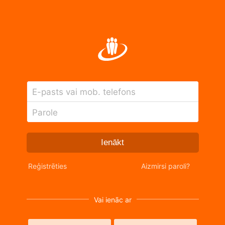
E-pasts vai mob. telefons
Parole
Ienākt
Reģistrēties
Aizmirsi paroli?
Vai ienāc ar