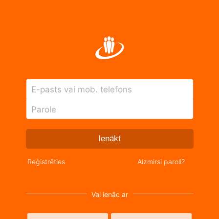
E-pasts vai mob. telefons
Parole
Ienākt
Reģistrēties
Aizmirsi paroli?
Vai ienāc ar