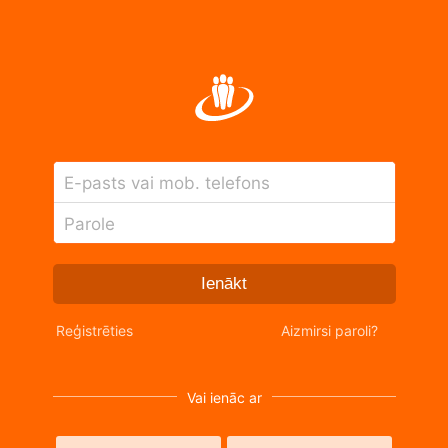
E-pasts vai mob. telefons
Parole
Ienākt
Reģistrēties
Aizmirsi paroli?
Vai ienāc ar