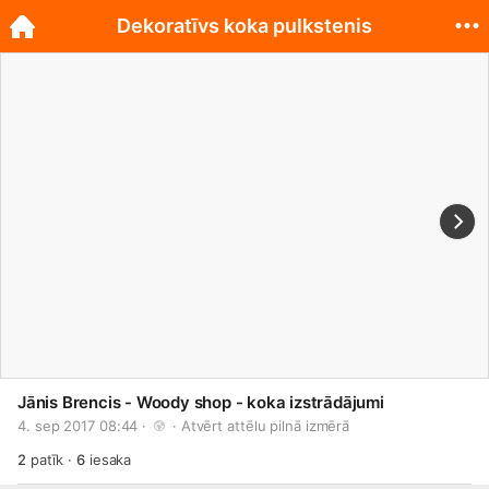
Dekoratīvs koka pulkstenis
Jānis Brencis - Woody shop - koka izstrādājumi
4. sep 2017 08:44 · 
 · 
Atvērt attēlu pilnā izmērā
2
patīk
·
6
iesaka