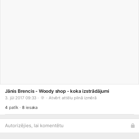
Jānis Brencis - Woody shop - koka izstrādājumi
3. jūl 2017 09:33 · 
 · 
Atvērt attēlu pilnā izmērā
4
patīk
·
8
iesaka
Autorizējies, lai komentētu