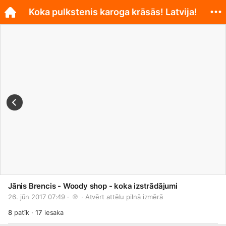
Koka pulkstenis karoga krāsās! Latvija!
Jānis Brencis - Woody shop - koka izstrādājumi
26. jūn 2017 07:49 · 
 · 
Atvērt attēlu pilnā izmērā
8
patīk
·
17
iesaka