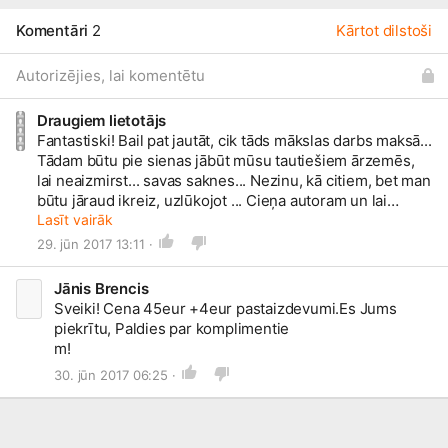
Komentāri
2
Kārtot dilstoši
Autorizējies, lai komentētu
Draugiem lietotājs
Fantastiski! Bail pat jautāt, cik tāds mākslas darbs maksā...
Tādam būtu pie sienas jābūt mūsu tautiešiem ārzemēs,
lai neaizmirst... savas saknes... Nezinu, kā citiem, bet man
būtu jāraud ikreiz, uzlūkojot ... Cieņa autoram un lai
veselība un radošs gars turpmāk!!!!!!
Lasīt vairāk
29. jūn 2017 13:11 ·
Jānis Brencis
Sveiki! Cena 45eur +4eur
pastaizdevumi.Es
Jums
piekrītu, Paldies par komplimentie
m!
30. jūn 2017 06:25 ·