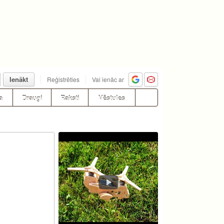
Ienākt
Reģistrēties
Vai ienāc ar
a
Draugi
Raksti
Vēstules