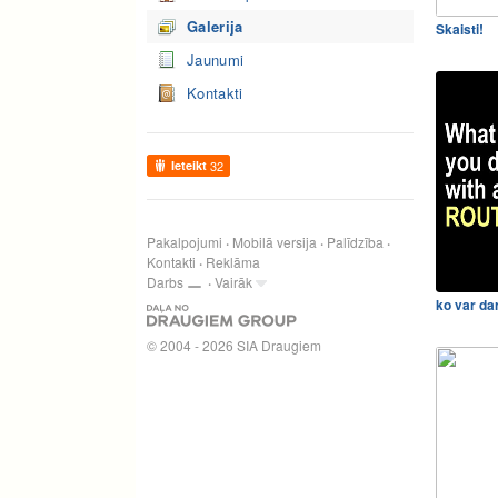
Galerija
Skaisti!
Jaunumi
Kontakti
Ieteikt
32
Pakalpojumi
Mobilā versija
Palīdzība
Kontakti
Reklāma
Darbs
Vairāk
ko var darī
© 2004 - 2026 SIA Draugiem