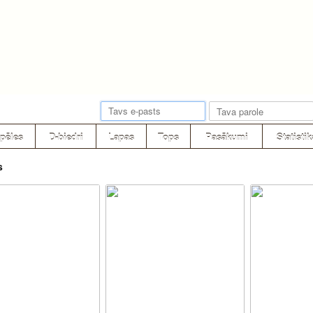
pēles
D-biedri
Lapas
Tops
Pasākumi
Statistik
s