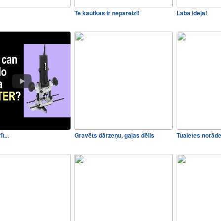
Te kautkas ir nepareizi!
Laba ideja!
t...
Gravēts dārzeņu, gaļas dēlis
Tualetes norād