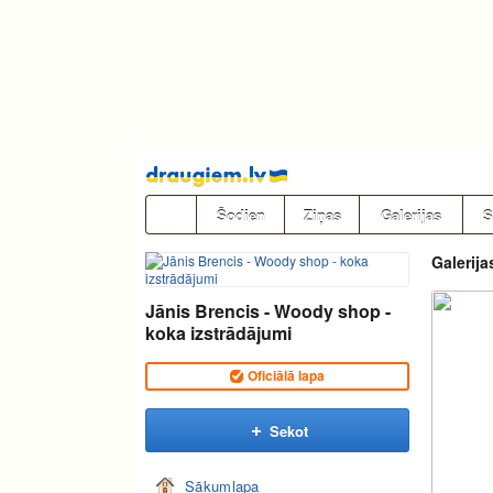
Pāriet
uz
saturu
Šodien
Ziņas
Galerijas
S
Galerija
Jānis Brencis - Woody shop -
koka izstrādājumi
Oficiālā lapa
Sekot
Sākumlapa