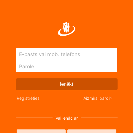
E-pasts vai mob. telefons
Parole
Ienākt
Reģistrēties
Aizmirsi paroli?
Vai ienāc ar