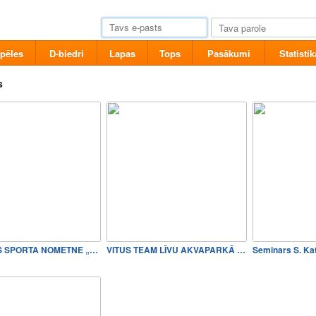
pēles
D-biedri
Lapas
Tops
Pasākumi
Statistik
s
VASARAS SPORTA NOMETNE „JŪR…
VITUS TEAM LĪVU AKVAPARKĀ 2014
Seminars S. Ka