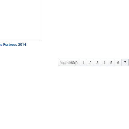
s Fortress 2014
iepriekšējā
1
2
3
4
5
6
7