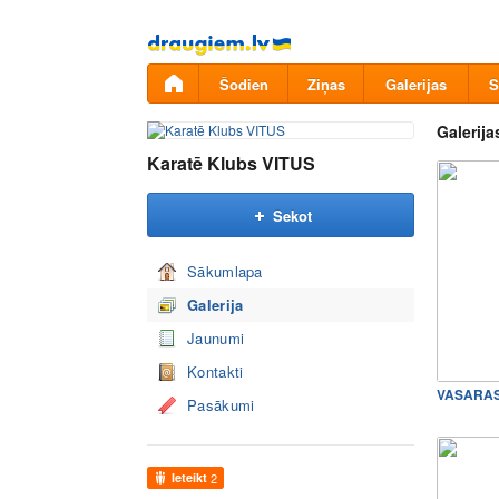
Pāriet
uz
saturu
Šodien
Ziņas
Galerijas
S
Galerija
Karatē Klubs VITUS
Sekot
Sākumlapa
Galerija
Jaunumi
Kontakti
Pasākumi
Ieteikt
2