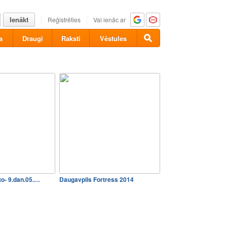
Ienākt
Reģistrēties
Vai ienāc ar
a
Draugi
Raksti
Vēstules
to- 9.dan.05.…
Daugavpils Fortress 2014