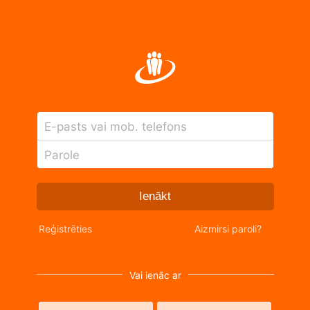
E-pasts vai mob. telefons
Parole
Ienākt
Reģistrēties
Aizmirsi paroli?
Vai ienāc ar