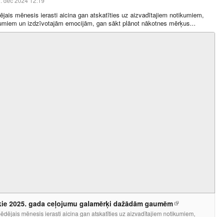
. dec 2024 12:19
jais mēnesis ierasti aicina gan atskatīties uz aizvadītajiem notikumiem,
umiem un izdzīvotajām emocijām, gan sākt plānot nākotnes mērķus...
ie 2025. gada ceļojumu galamērķi dažādām gaumēm
dējais mēnesis ierasti aicina gan atskatīties uz aizvadītajiem notikumiem,