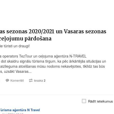
s sezonas 2020/2021 un Vasaras sezonas
 ceļojumu pārdošana
e tūristi un draugi!
s operators TezTour un ceļojuma aģentūra N-TRAVEL
 dot skaidru signālu tūrisma tirgum, ka pēc ārkārtējās situācijas un
 aizlieguma atcelšanas mūsu nodoms nekavējoties, tiklīdz tas būs
s, uzsākt Vasaras...
2
Komentēt
Iesaka
2
Rādīt ieteikumus
Tūrisma aģentūra N Travel