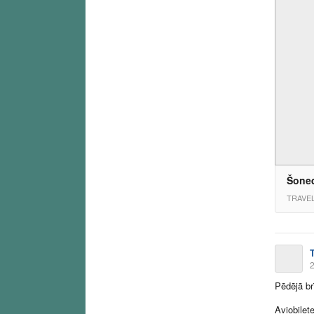
Šoned
TRAVE
2
Pēdējā br
Aviobiļet