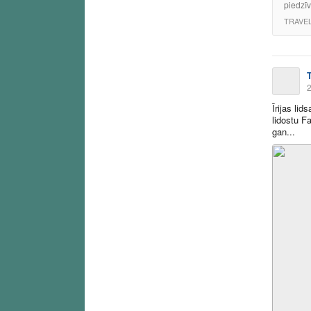
piedzī
TRAVE
2
Īrijas li
lidostu F
gan...