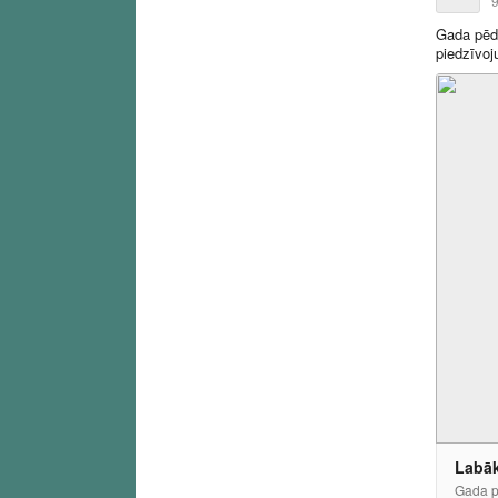
9
Gada pēdē
piedzīvoj
Labāk
Gada pē