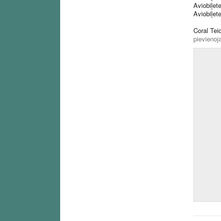
Aviobiļet
Aviobiļet
Coral Tei
pievienoja