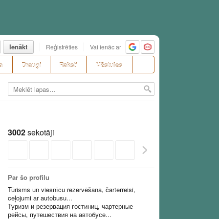
Ienākt
Reģistrēties
Vai ienāc ar
a
Draugi
Raksti
Vēstules
3002
sekotāji
Par šo profilu
Tūrisms un viesnīcu rezervēšana, čarterreisi,
ceļojumi ar autobusu...
Туризм и резервация гостиниц, чартерные
рейсы, путешествия на автобусе...