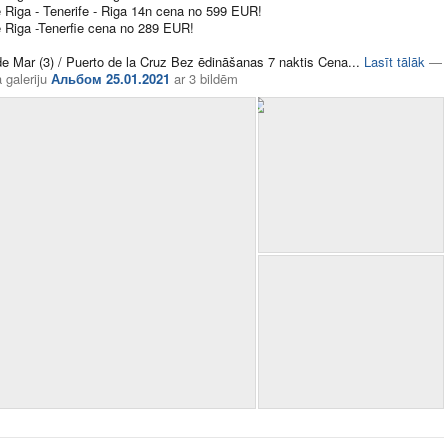
e Riga - Tenerife - Riga 14n cena no 599 EUR!
e Riga -Tenerfie cena no 289 EUR!
de Mar (3) / Puerto de la Cruz Bez ēdināšanas 7 naktis Cena​...
Lasīt tālāk
—
 galeriju
Альбом 25.01.2021
ar
3 bildēm