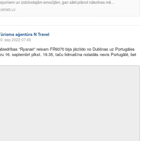
vojumiem un izdzīvotajām emocijām, gan sākt plānot nākotnes mē...
LNEWS.LV
Tūrisma aģentūra N Travel
0. sep 2022 07:45
dsabiedrības “Ryanair” reisam FR9370 bija jāizlido no Dublinas uz Portugāles
aru 16. septembrī plkst. 19.35, taču lidmašīna nolaidās nevis Portugālē, bet