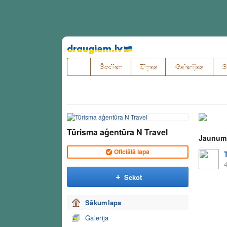
Pāriet
uz
saturu
Šodien
Ziņas
Galerijas
S
Tūrisma aģentūra N Travel
Jaunum
Oficiālā lapa
4
Sekot
Sākumlapa
Galerija