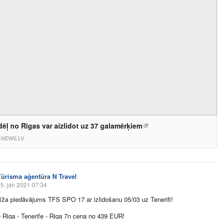
ēļ no Rīgas var aizlidot uz 37 galamērķiem
LNEWS.LV
Tūrisma aģentūra N Travel
5. jan 2021 07:34
īža piedāvājums TFS SPO 17 ar izlidošanu 05/03 uz Tenerifi!
e Riga - Tenerife - Riga 7n cena no 439 EUR!