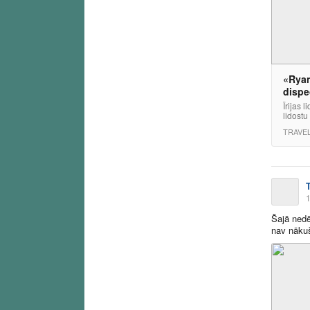
«Ryan
dispe
Īrijas 
lidostu
TRAVE
1
Šajā nedē
nav nākuši