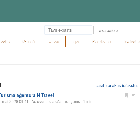
pēles
D-biedri
Lapas
Tops
Pasākumi
Statistik
i
Lasīt senākus ierakstus
Tūrisma aģentūra N Travel
. mai 2020 09:41
· Aptuvenais lasīšanas ilgums - 1 min