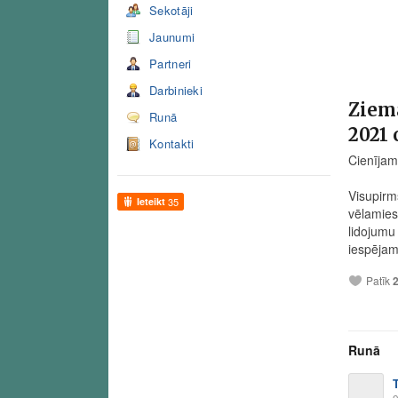
Sekotāji
Jaunumi
Partneri
Darbinieki
Ziema
Runā
2021
Kontakti
Cienījami
Visupirm
Ieteikt
35
vēlamies
lidojumu
iespējam
Patīk
Runā