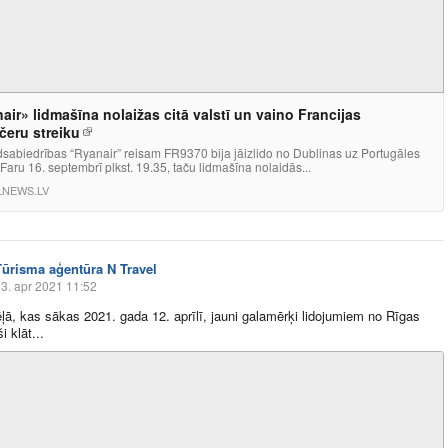
air» lidmašīna nolaižas citā valstī un vaino Francijas
čeru streiku
lidsabiedrības “Ryanair” reisam FR9370 bija jāizlido no Dublinas uz Portugāles
 Faru 16. septembrī plkst. 19.35, taču lidmašīna nolaidās...
LNEWS.LV
Tūrisma aģentūra N Travel
3. apr 2021 11:52
ļā, kas sākas 2021. gada 12. aprīlī, jauni galamērķi lidojumiem no Rīgas
 klāt...