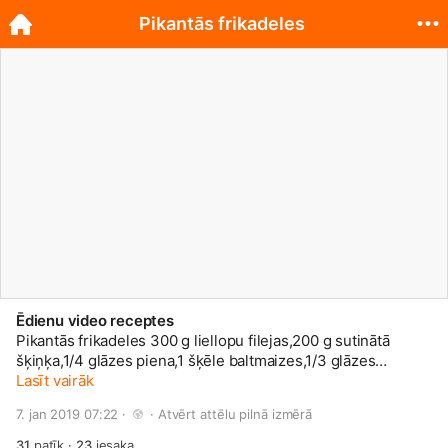
Pikantās frikadeles
Ēdienu video receptes
Pikantās frikadeles 300 g liellopu filejas,200 g sutinātā
šķiņķa,1/4 glāzes piena,1 šķēle baltmaizes,1/3 glāzes
sasmalcinātu sīpolu,2 ēdamkarotes uz smalkās rīves
Lasīt vairāk
sarīvēta Čederas siera,1/2 tējkarotes ķimeņu,1/2 tējkarotes
7. jan 2019 07:22 · 
 · 
Atvērt attēlu pilnā izmērā
sāls,1 ēdamkarote sasmalcinātu zaļumu,1 ēdamkarote asās
tomātu mērces,pipari,1 ola,tauki. Baltmaizi izmērcē
31
patīk
·
23
iesaka