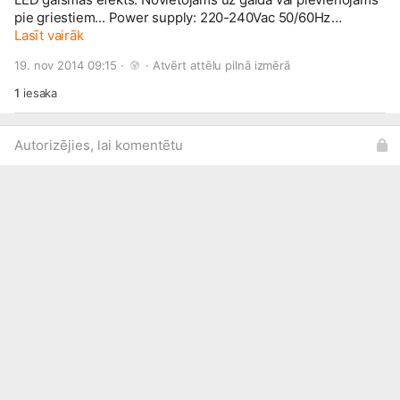
pie griestiem... Power supply: 220-240Vac 50/60Hz
Consumption: 15W Light source: Astro: 3 x RGB LEDs of 3W,
Lasīt vairāk
UFO: 48x 10mmØ RGB LEDs Dims: 136 x 136 x 136mm
19. nov 2014 09:15 · 
 · 
Atvērt attēlu pilnā izmērā
Weight: 0.28 kg 2 operating modes: Auto Cena: 31,00 euro
1
iesaka
Autorizējies, lai komentētu