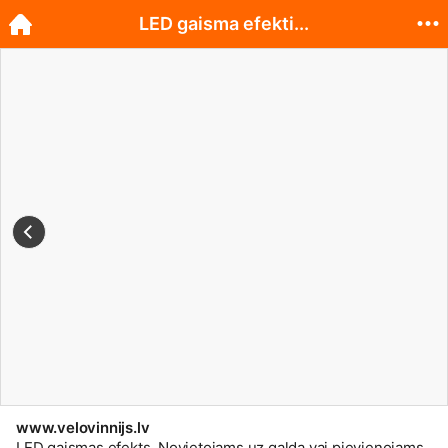
LED gaisma efekti...
www.velovinnijs.lv
LED gaismas efekts. Novietojams uz galda vai pievienojams