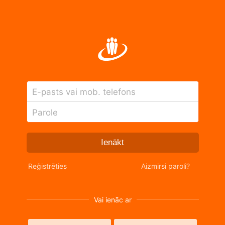
E-pasts vai mob. telefons
Parole
Ienākt
Reģistrēties
Aizmirsi paroli?
Vai ienāc ar