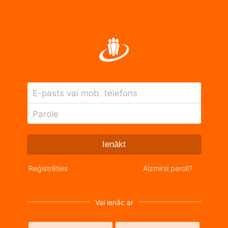
E-pasts vai mob. telefons
Parole
Ienākt
Reģistrēties
Aizmirsi paroli?
Vai ienāc ar