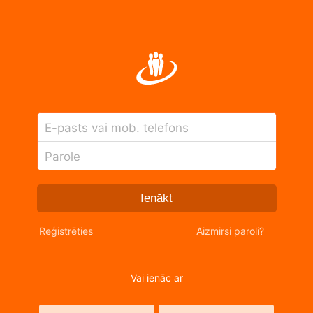
E-pasts vai mob. telefons
Parole
Ienākt
Reģistrēties
Aizmirsi paroli?
Vai ienāc ar