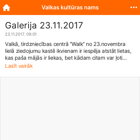
Valkas kultūras nams
Galerija 23.11.2017
23.11.2017. 09:01
Valkā, tirdzniecības centrā ‘’Walk’’ no 23.novembra
lielā ziedojumu kastē ikvienam ir iespēja atstāt lietas,
kas paša mājās ir liekas, bet kādam citam var ļoti
noderēt. Varbūt ir trauki, kurus nelietojat, drēbes, kas
Lasīt vairāk
kļuvušas par šauru, mazu vai platu vai apavi, kas labi
saglabājušies, bet vairs neder? Ticiet, ka ir kāds, kuru
šīs lietas ļoti iepriecinās! Ja nav iespējas nokļūt līdz
tirdzniecības centram, varat ziedojamās lietas atnest
uz Valkas pilsētas kultūras namu pie dežuranta.