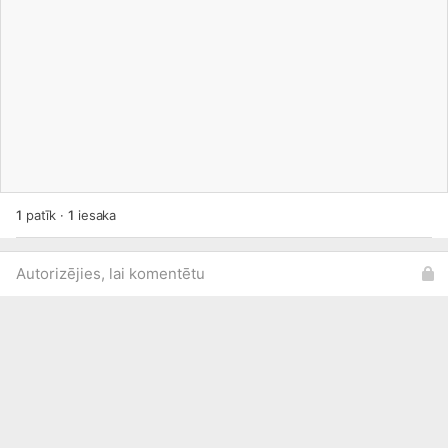
1
patīk
·
1
iesaka
Autorizējies, lai komentētu