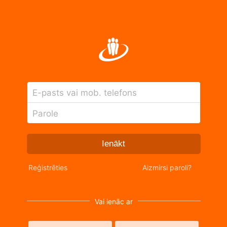
E-pasts vai mob. telefons
Parole
Ienākt
Reģistrēties
Aizmirsi paroli?
Vai ienāc ar