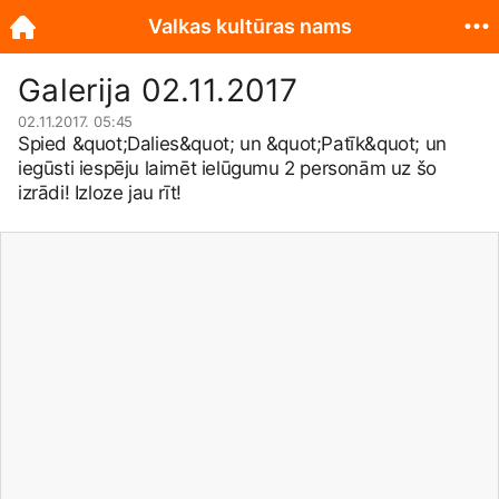
Valkas kultūras nams
Galerija 02.11.2017
02.11.2017. 05:45
Spied &quot;Dalies&quot; un &quot;Patīk&quot; un
iegūsti iespēju laimēt ielūgumu 2 personām uz šo
izrādi! Izloze jau rīt!