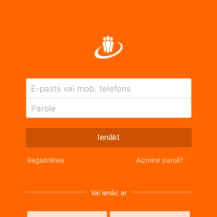
E-pasts vai mob. telefons
Parole
Ienākt
Reģistrēties
Aizmirsi paroli?
Vai ienāc ar