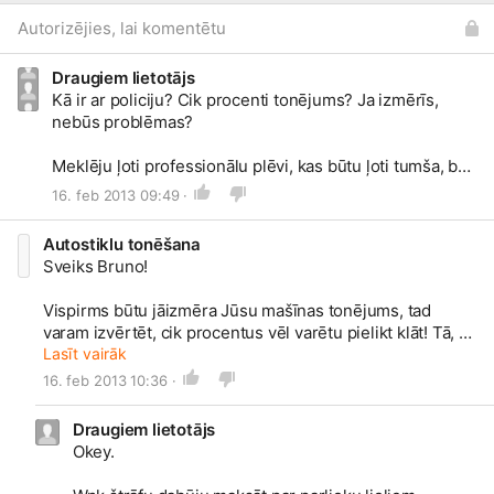
Autorizējies, lai komentētu
Draugiem lietotājs
Kā ir ar policiju? Cik procenti tonējums? Ja izmērīs,
nebūs problēmas?
Meklēju ļoti professionālu plēvi, kas būtu ļoti tumša, bet
pie kura menti nevarētu piekasīties, lai izmērot, butu
16. feb 2013 09:49 ·
norma!
Autostiklu tonēšana
Sveiks Bruno!
Vispirms būtu jāizmēra Jūsu mašīnas tonējums, tad
varam izvērtēt, cik procentus vēl varētu pielikt klāt! Tā, ka
brauciet uz Skanstes 3! Papildus info pa tālruni -
Lasīt vairāk
20202097! Ar prieku atbildēsim uz Jūsu jautājumiem!
16. feb 2013 10:36 ·
Draugiem lietotājs
Okey.