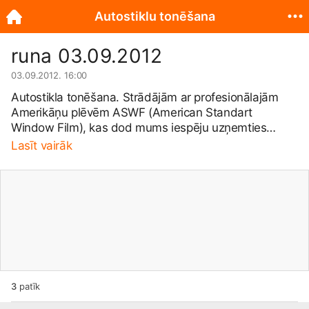
Autostiklu tonēšana
runa 03.09.2012
03.09.2012. 16:00
Autostikla tonēšana. Strādājām ar profesionālajām
Amerikāņu plēvēm ASWF (American Standart
Window Film), kas dod mums iespēju uzņemties
garantijas saistības. Adrese: Skanstes iela 3.
Lasīt vairāk
Mob.tel
.20202097
3
patīk