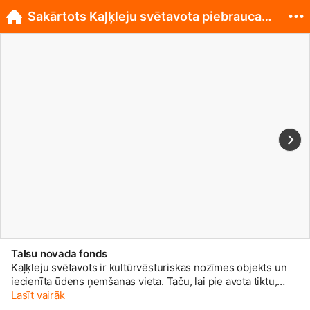
Sakārtots Kaļķleju svētavota piebraucamais ceļš
Talsu novada fonds
Kaļķleju svētavots ir kultūrvēsturiskas nozīmes objekts un
iecienīta ūdens ņemšanas vieta. Taču, lai pie avota tiktu,
īpaši pavasaros un rudeņos, bija jāpārvar neskaitāmi šķēršļi,
Lasīt vairāk
jo piebraucamais ceļš bija neizbraucams, un tādēļ avots