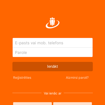
E-pasts vai mob. telefons
Parole
Ienākt
Reģistrēties
Aizmirsi paroli?
Vai ienāc ar