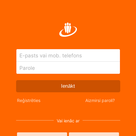
E-pasts vai mob. telefons
Parole
Ienākt
Reģistrēties
Aizmirsi paroli?
Vai ienāc ar