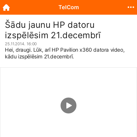
TelCom
Šādu jaunu HP datoru
izspēlēsim 21.decembrī
25.11.2014. 16:00
Hei, draugi. Lūk, arī HP Pavilion x360 datora video,
kādu izspēlēsim 21.decembrī.