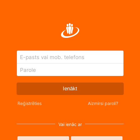
E-pasts vai mob. telefons
Parole
Ienākt
Reģistrēties
Aizmirsi paroli?
Vai ienāc ar