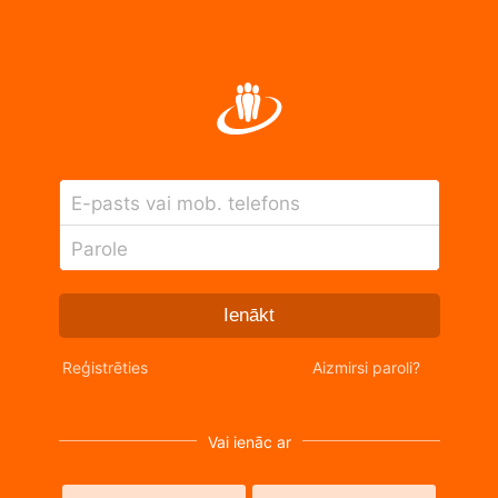
E-pasts vai mob. telefons
Parole
Ienākt
Reģistrēties
Aizmirsi paroli?
Vai ienāc ar