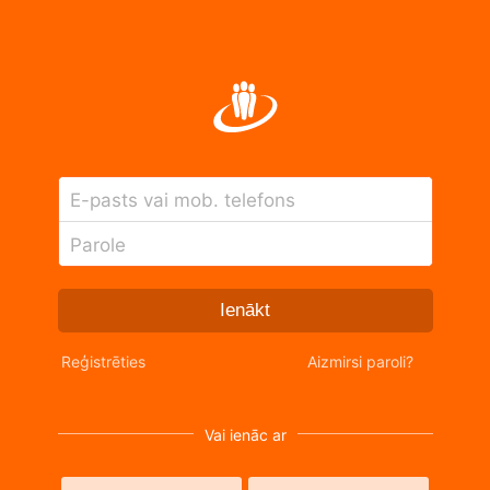
E-pasts vai mob. telefons
Parole
Ienākt
Reģistrēties
Aizmirsi paroli?
Vai ienāc ar