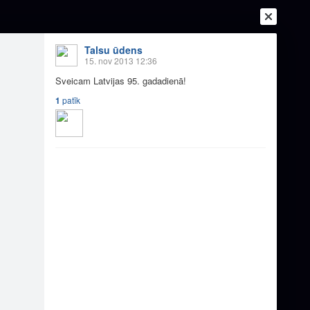
Talsu ūdens
15. nov 2013 12:36
Sveicam Latvijas 95. gadadienā!
1
patīk
Ienākt
Reģistrēties
Vai ienāc ar
a
Draugi
Raksti
Vēstules