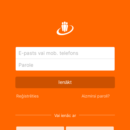
E-pasts vai mob. telefons
Parole
Ienākt
Reģistrēties
Aizmirsi paroli?
Vai ienāc ar