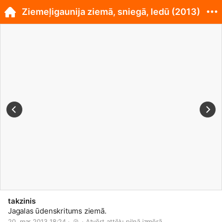
Ziemeļigaunija ziemā, sniegā, ledū (2013)
takzinis
Jagalas ūdenskritums ziemā.
20. mar 2013 18:24 · 
 · 
Atvērt attēlu pilnā izmērā