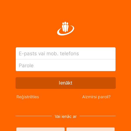
E-pasts vai mob. telefons
Parole
Ienākt
Reģistrēties
Aizmirsi paroli?
Vai ienāc ar