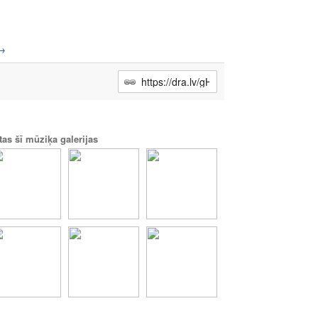
→
tas šī mūziķa galerijas