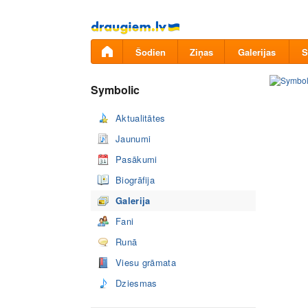
Pāriet
uz
saturu
Šodien
Ziņas
Galerijas
S
Symbolic
Aktualitātes
Jaunumi
Pasākumi
Biogrāfija
Galerija
Fani
Runā
Viesu grāmata
Dziesmas