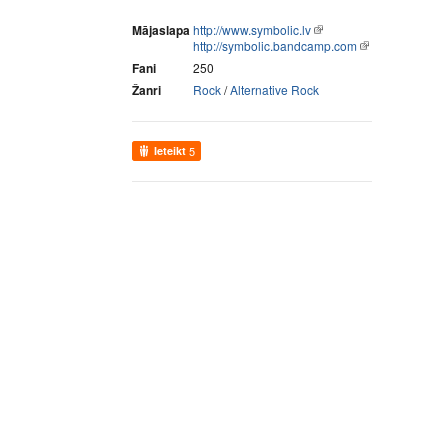
Mājaslapa
http://www.symbolic.lv
http://symbolic.bandcamp.com
Fani
250
Žanri
Rock
/
Alternative Rock
Ieteikt
5