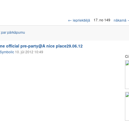
←
17. no 149
iepriekšējā
nākamā
t par pārkāpumu
ne official pre-party@A nice place29.06.12
Symbolic
10. jūl 2012 10:49
Ci