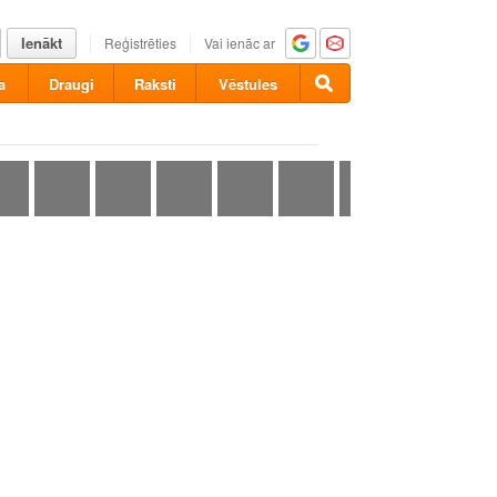
Ienākt
Reģistrēties
Vai ienāc ar
a
Draugi
Raksti
Vēstules