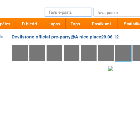
pēles
D-biedri
Lapas
Tops
Pasākumi
Statistik
Devilstone official pre-party@A nice place29.06.12