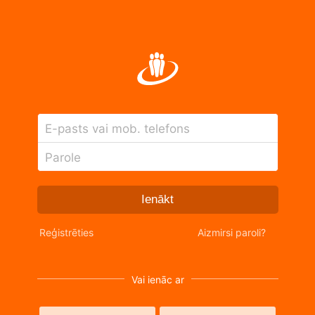
E-pasts vai mob. telefons
Parole
Ienākt
Reģistrēties
Aizmirsi paroli?
Vai ienāc ar