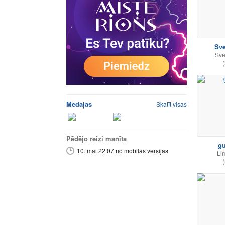
Sve
Sve
(
Medaļas
Skatīt visas
Pēdējo reizi manīta
gu
10. mai 22:07 no mobilās versijas
Li
(