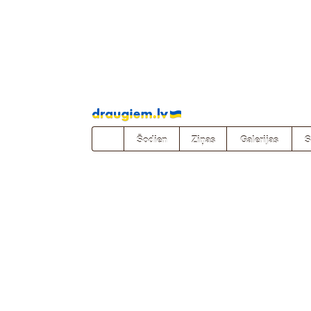
Pāriet
uz
saturu
Šodien
Ziņas
Galerijas
S