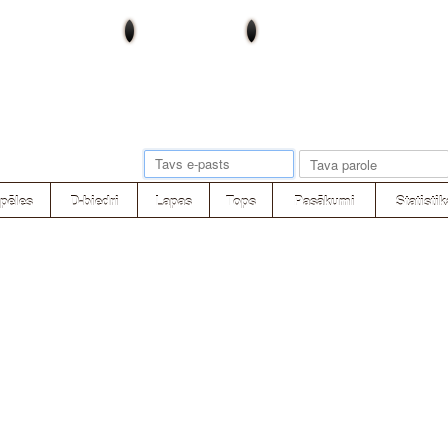
pēles
D-biedri
Lapas
Tops
Pasākumi
Statistik