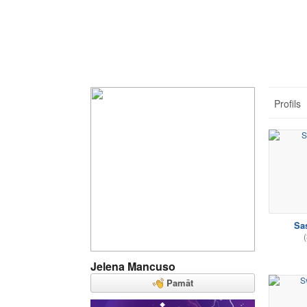
Profils
Sa
(
Jelena Mancuso
Pamāt