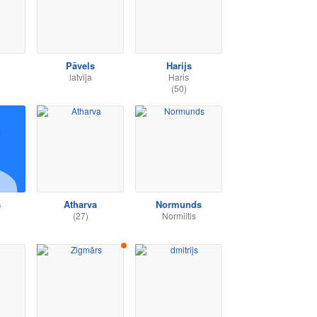
Pāvels
Harijs
latvija
Haris
(50)
s
Atharva
Normunds
(27)
Normiitis