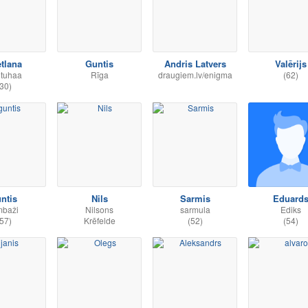
tlana
Guntis
Andris Latvers
Valērijs
tuhaa
Rīga
draugiem.lv/enigma
(62)
30)
ntis
Nils
Sarmis
Eduard
mbaži
Nilsons
sarmula
Ediks
57)
Krēfelde
(52)
(54)