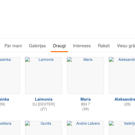
Par mani
Galerijas
Draugi
Intereses
Raksti
Viesu gr
sinka
Laimonis
Maris
Aleksandr
39)
DJ [DEXTER]
BIG 7
(26)
(27)
(39)