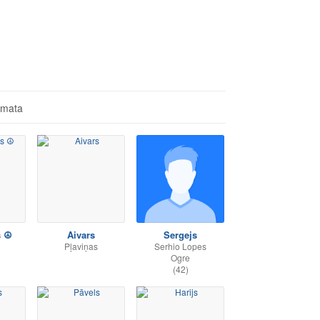
āmata
s ☮
Aivars
Sergejs
Pļaviņas
Serhio Lopes
Ogre
(42)