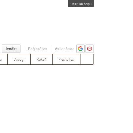
Uzlikt šo ādiņu
Ienākt
Reģistrēties
Vai ienāc ar
a
Draugi
Raksti
Vēstules