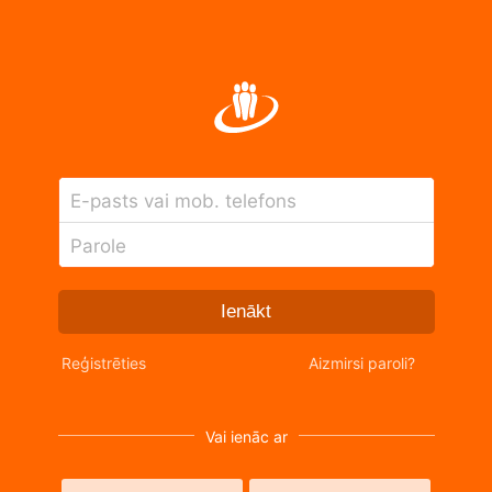
E-pasts vai mob. telefons
Parole
Ienākt
Reģistrēties
Aizmirsi paroli?
Vai ienāc ar