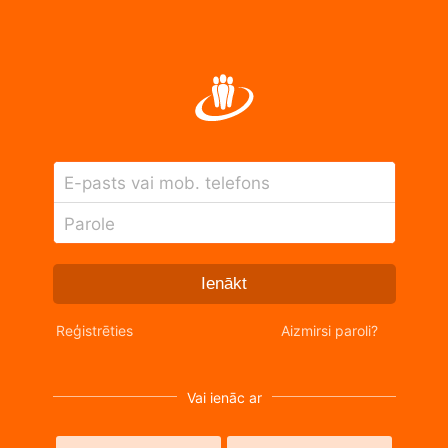
E-pasts vai mob. telefons
Parole
Ienākt
Reģistrēties
Aizmirsi paroli?
Vai ienāc ar