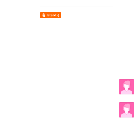
Ieteikt
6