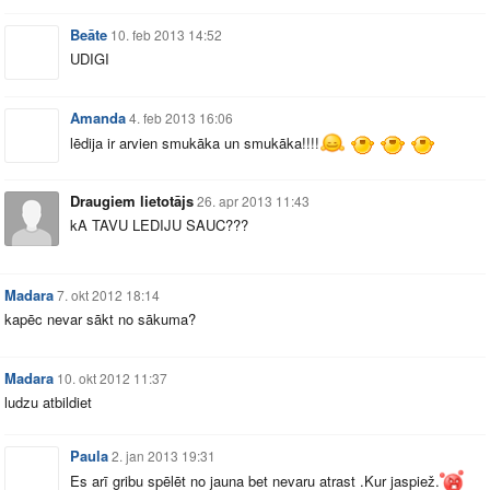
Beāte
10. feb 2013 14:52
UDIGI
Amanda
4. feb 2013 16:06
lēdija ir arvien smukāka un smukāka!!!!
Draugiem lietotājs
26. apr 2013 11:43
kA TAVU LEDIJU SAUC???
Madara
7. okt 2012 18:14
kapēc nevar sākt no sākuma?
Madara
10. okt 2012 11:37
ludzu atbildiet
Paula
2. jan 2013 19:31
Es arī gribu spēlēt no jauna bet nevaru atrast .Kur jaspiež.