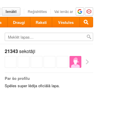
Ienākt
Reģistrēties
Vai ienāc ar
a
Draugi
Raksti
Vēstules
21343
sekotāji
Par šo profilu
Spēles super lēdija oficiālā lapa.