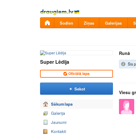
Pāriet
uz
saturu
Šodien
Ziņas
Galerijas
S
Runā
Super Lēdija
Šis p
Oficiālā lapa
Sekot
Viesu g
Sākumlapa
Galerija
Jaunumi
Kontakti