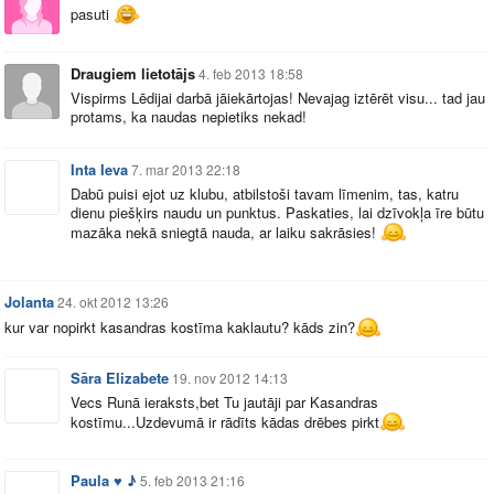
pasuti
Draugiem lietotājs
4. feb 2013 18:58
Vispirms Lēdijai darbā jāiekārtojas! Nevajag iztērēt visu... tad jau
protams, ka naudas nepietiks nekad!
Inta Ieva
7. mar 2013 22:18
Dabū puisi ejot uz klubu, atbilstoši tavam līmenim, tas, katru
dienu piešķirs naudu un punktus. Paskaties, lai dzīvokļa īre būtu
mazāka nekā sniegtā nauda, ar laiku sakrāsies!
Jolanta
24. okt 2012 13:26
kur var nopirkt kasandras kostīma kaklautu? kāds zin?
Sāra Elizabete
19. nov 2012 14:13
Vecs Runā ieraksts,bet Tu jautāji par Kasandras
kostīmu...Uzdevumā ir rādīts kādas drēbes pirkt
Paula ♥ ♪
5. feb 2013 21:16