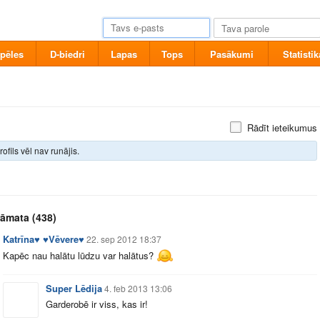
pēles
D-biedri
Lapas
Tops
Pasākumi
Statistik
Rādīt ieteikumus
rofils vēl nav runājis.
rāmata
(438)
Katrīna♥ ♥Vēvere♥
22. sep 2012 18:37
Kapēc nau halātu lūdzu var halātus?
Super Lēdija
4. feb 2013 13:06
Garderobē ir viss, kas ir!