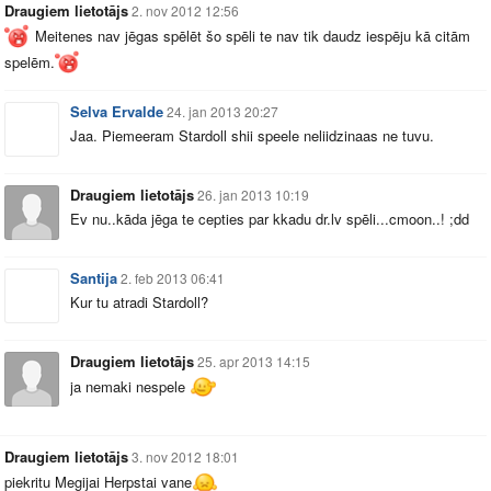
Draugiem lietotājs
2. nov 2012 12:56
Meitenes nav jēgas spēlēt šo spēli te nav tik daudz iespēju kā citām
spelēm.
Selva Ervalde
24. jan 2013 20:27
Jaa. Piemeeram Stardoll shii speele neliidzinaas ne tuvu.
Draugiem lietotājs
26. jan 2013 10:19
Ev nu..kāda jēga te cepties par kkadu
dr.lv
spēli...cmoon..! ;dd
Santija
2. feb 2013 06:41
Kur tu atradi Stardoll?
Draugiem lietotājs
25. apr 2013 14:15
ja nemaki nespele
Draugiem lietotājs
3. nov 2012 18:01
piekritu Megijai Herpstai vane